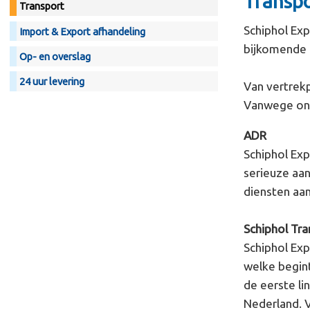
Transp
Transport
Schiphol Exp
Import & Export afhandeling
bijkomende 
Op- en overslag
24 uur levering
Van vertrekp
Vanwege ons
ADR
Schiphol Ex
serieuze aan
diensten aa
Schiphol Tr
Schiphol Exp
welke begint
de eerste li
Nederland. V