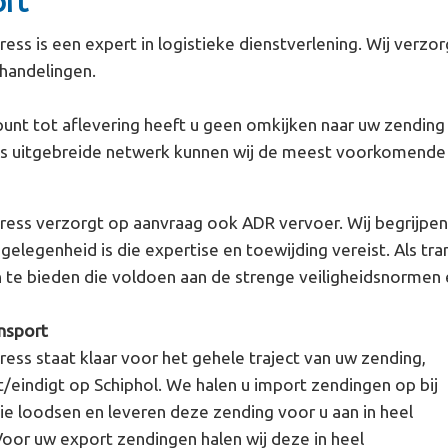
ort
ress is een expert in logistieke dienstverlening. Wij verzo
handelingen.
unt tot aflevering heeft u geen omkijken naar uw zending e
 uitgebreide netwerk kunnen wij de meest voorkomende t
press verzorgt op aanvraag ook ADR vervoer. Wij begrijpe
gelegenheid is die expertise en toewijding vereist. Als t
n te bieden die voldoen aan de strenge veiligheidsnorme
ansport
ress staat klaar voor het gehele traject van uw zending,
/eindigt op Schiphol. We halen u import zendingen op bij
nie loodsen en leveren deze zending voor u aan in heel
oor uw export zendingen halen wij deze in heel