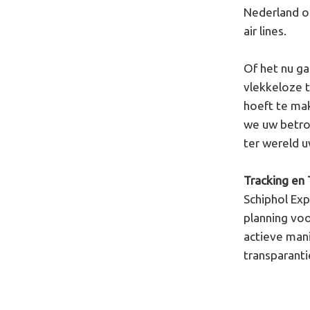
Nederland o
air lines.
Of het nu g
vlekkeloze t
hoeft te mak
we uw betrou
ter wereld 
Tracking en 
Schiphol Ex
planning voo
actieve mani
transparant