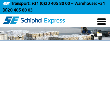
Transport:
+31 (0)20 405 80 00
~ Warehouse:
+31
(0)20 405 80 03
Menu