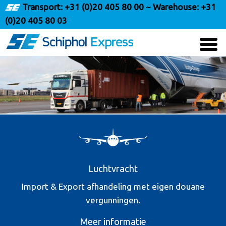
Transport:
+31 (0)20 405 80 00
~ Warehouse:
+31
(0)20 405 80 03
Menu
Luchtvracht
Import & Export afhandeling met eigen douane
vergunningen.
Meer informatie